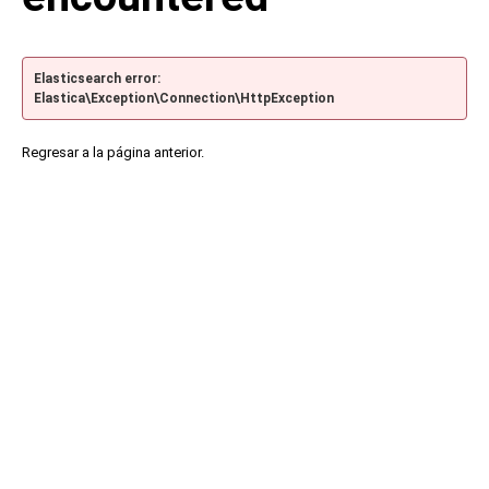
Elasticsearch error:
Elastica\Exception\Connection\HttpException
Regresar a la página anterior.