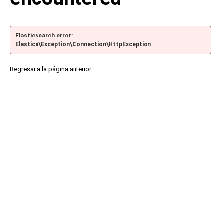
Elasticsearch error:
Elastica\Exception\Connection\HttpException
Regresar a la página anterior.