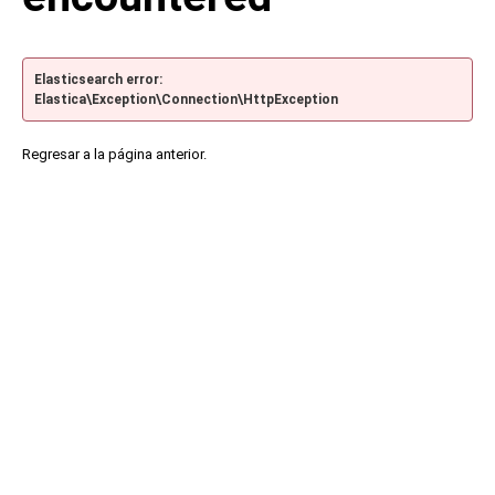
Elasticsearch error:
Elastica\Exception\Connection\HttpException
Regresar a la página anterior.