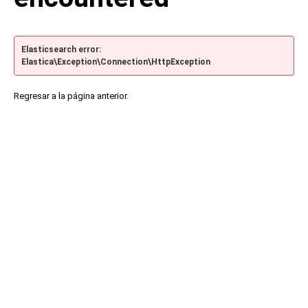
Elasticsearch error:
Elastica\Exception\Connection\HttpException
Regresar a la página anterior.