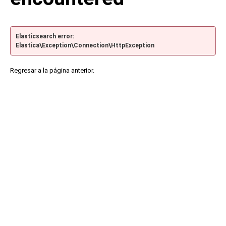
Elasticsearch error:
Elastica\Exception\Connection\HttpException
Regresar a la página anterior.