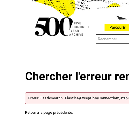
Parcourir
The 500 Year Archive is an experimental digital research tool
Chercher l'erreur r
Erreur Elasticsearch : Elastica\Exception\Connection\Http
Retour à la page précédente.