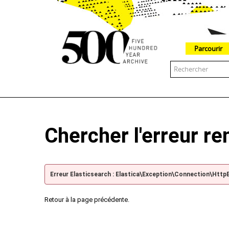
Parcourir
The 500 Year Archive is an experimental digital research tool
Chercher l'erreur r
Erreur Elasticsearch : Elastica\Exception\Connection\Http
Retour à la page précédente.