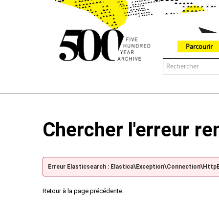
Parcourir
The 500 Year Archive is an experimental digital research tool
Chercher l'erreur r
Erreur Elasticsearch : Elastica\Exception\Connection\Http
Retour à la page précédente.