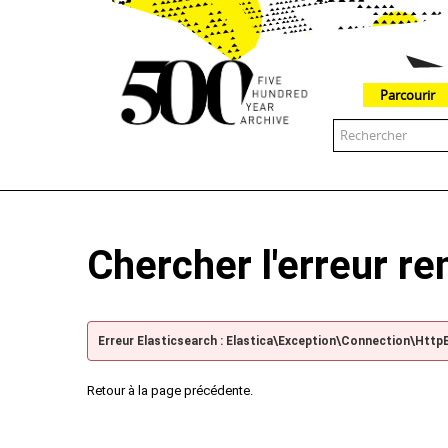
Parcourir
The 500 Year Archive is an experimental digital research tool
Chercher l'erreur r
Erreur Elasticsearch : Elastica\Exception\Connection\Http
Retour à la page précédente.