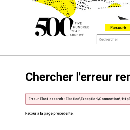
Parcourir
The 500 Year Archive is an experimental digital research tool
Chercher l'erreur r
Erreur Elasticsearch : Elastica\Exception\Connection\Http
Retour à la page précédente.