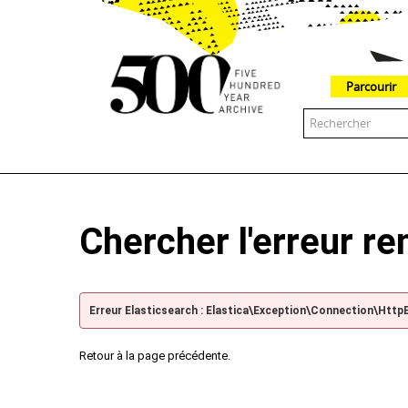
Parcourir
The 500 Year Archive is an experimental digital research tool
Chercher l'erreur r
Erreur Elasticsearch : Elastica\Exception\Connection\Http
Retour à la page précédente.