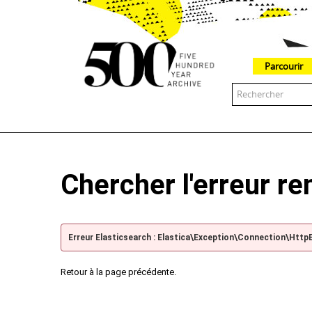
Parcourir
The 500 Year Archive is an experimental digital research tool
Chercher l'erreur r
Erreur Elasticsearch : Elastica\Exception\Connection\Http
Retour à la page précédente.