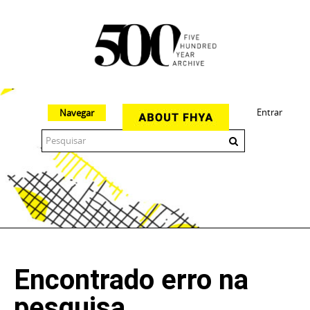
Entrar
Navegar
The 500 Year Archive is an experimental digital research tool
Encontrado erro na
pesquisa