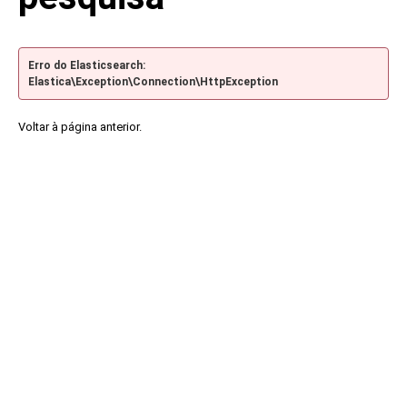
Erro do Elasticsearch:
Elastica\Exception\Connection\HttpException
Voltar à página anterior.