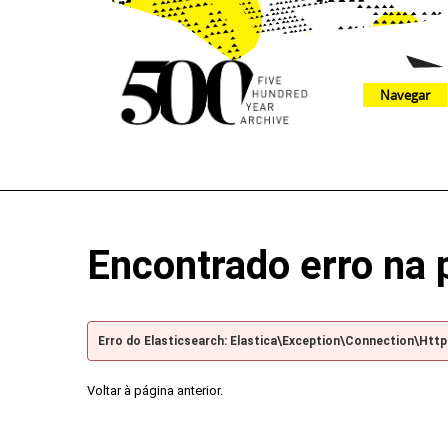
Navegar
The 500 Year Archive is an experimental digital research tool
Encontrado erro na 
Erro do Elasticsearch: Elastica\Exception\Connection\Htt
Voltar à página anterior.