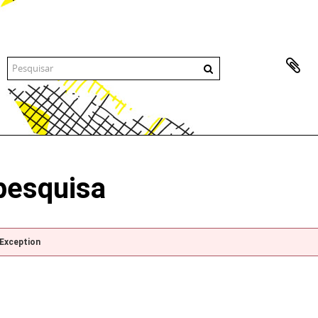
pesquisa
pException