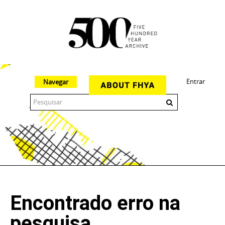
Entrar
Navegar
The 500 Year Archive is an experimental digital research tool
Encontrado erro na
pesquisa