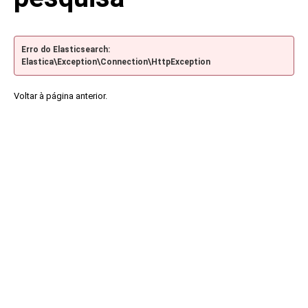
Erro do Elasticsearch:
Elastica\Exception\Connection\HttpException
Voltar à página anterior.