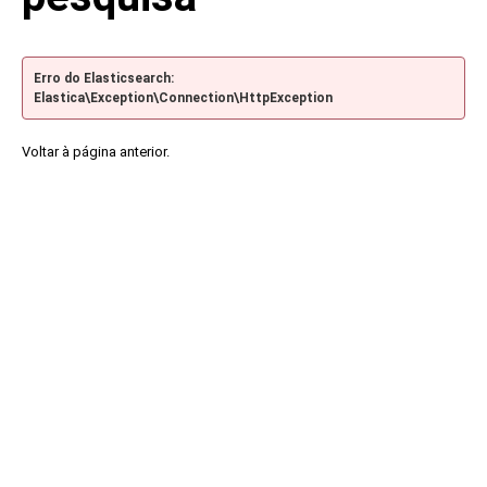
Erro do Elasticsearch:
Elastica\Exception\Connection\HttpException
Voltar à página anterior.