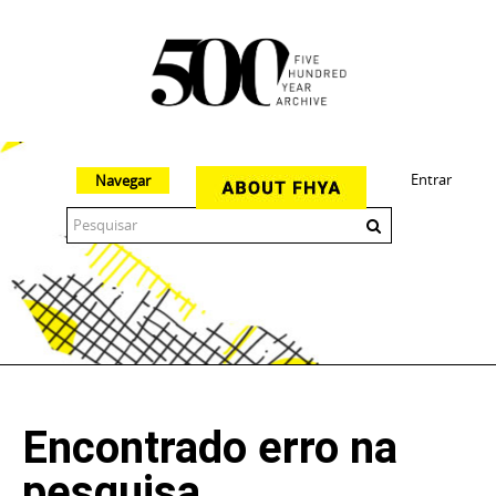
Entrar
Navegar
The 500 Year Archive is an experimental digital research tool
Encontrado erro na
pesquisa