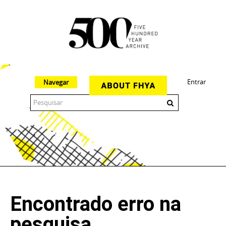
Entrar
Navegar
The 500 Year Archive is an experimental digital research tool
Encontrado erro na
pesquisa