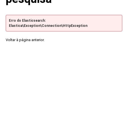
Erro do Elasticsearch:
Elastica\Exception\Connection\HttpException
Voltar à página anterior.