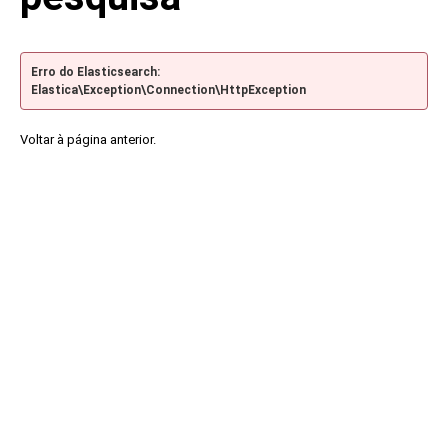
Erro do Elasticsearch:
Elastica\Exception\Connection\HttpException
Voltar à página anterior.