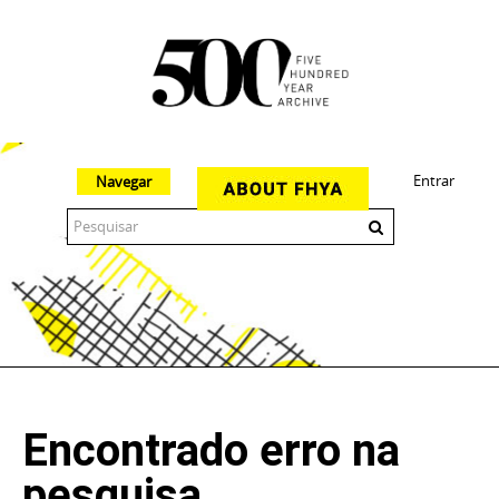
Entrar
Navegar
The 500 Year Archive is an experimental digital research tool
Encontrado erro na
pesquisa