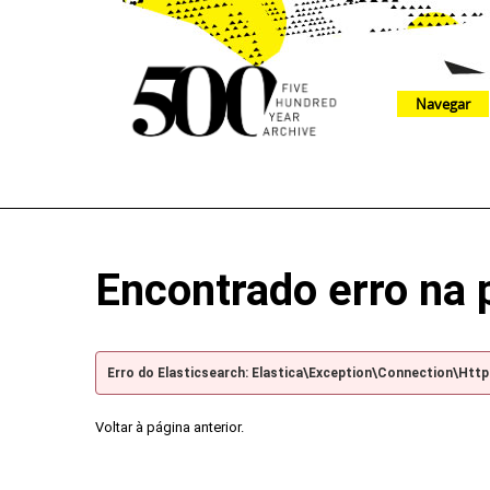
Navegar
The 500 Year Archive is an experimental digital research tool
Encontrado erro na 
Erro do Elasticsearch: Elastica\Exception\Connection\Htt
Voltar à página anterior.