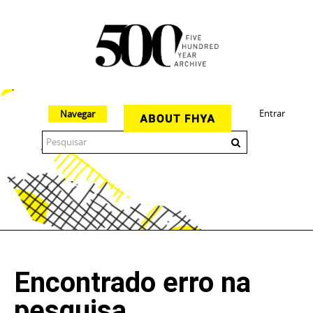
Entrar
Navegar
The 500 Year Archive is an experimental digital research tool
Encontrado erro na
pesquisa