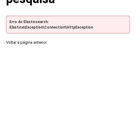
Erro do Elasticsearch:
Elastica\Exception\Connection\HttpException
Voltar à página anterior.