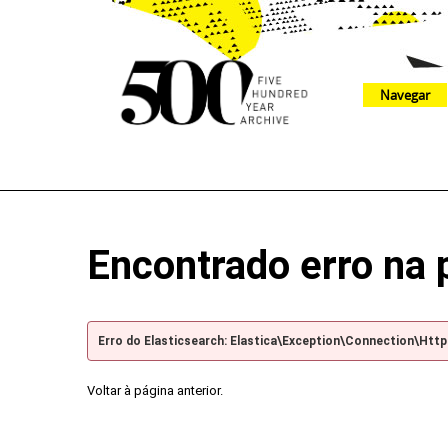
Navegar
The 500 Year Archive is an experimental digital research tool
Encontrado erro na 
Erro do Elasticsearch: Elastica\Exception\Connection\Htt
Voltar à página anterior.