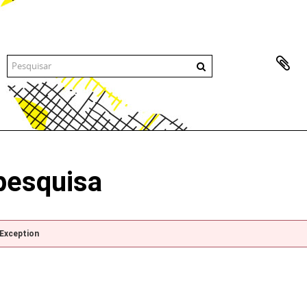
pesquisa
pException