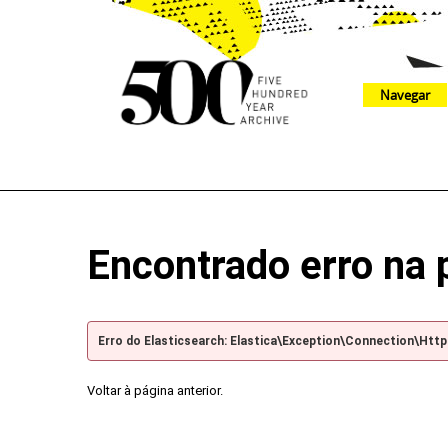
Navegar
The 500 Year Archive is an experimental digital research tool
Encontrado erro na 
Erro do Elasticsearch: Elastica\Exception\Connection\Htt
Voltar à página anterior.