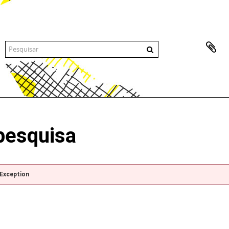
pesquisa
pException