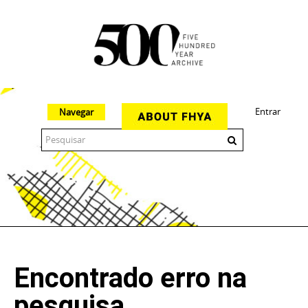
Entrar
Navegar
The 500 Year Archive is an experimental digital research tool
Encontrado erro na
pesquisa