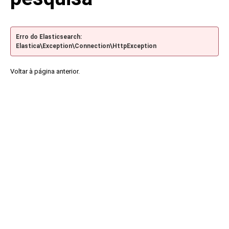
Erro do Elasticsearch:
Elastica\Exception\Connection\HttpException
Voltar à página anterior.