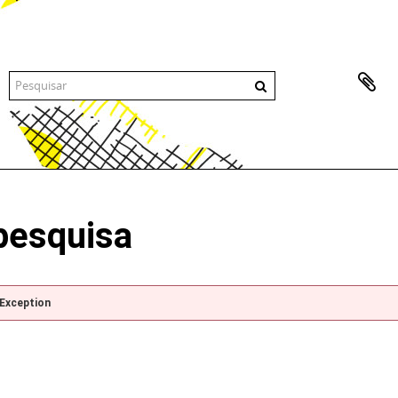
pesquisa
pException