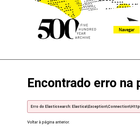
Navegar
The 500 Year Archive is an experimental digital research tool
Encontrado erro na 
Erro do Elasticsearch: Elastica\Exception\Connection\Htt
Voltar à página anterior.