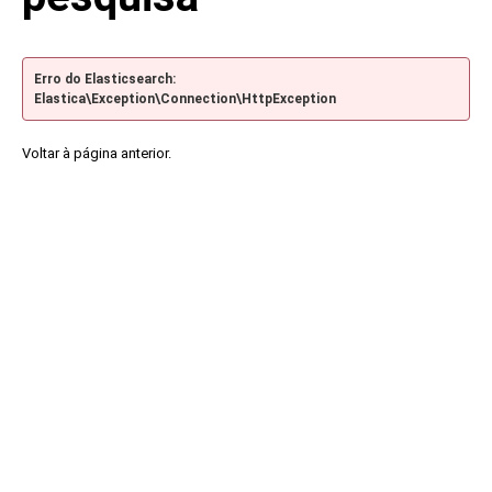
Erro do Elasticsearch:
Elastica\Exception\Connection\HttpException
Voltar à página anterior.