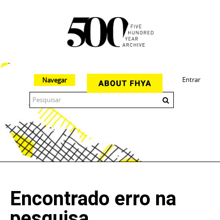
Entrar
Navegar
The 500 Year Archive is an experimental digital research tool
Encontrado erro na
pesquisa