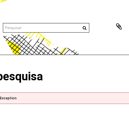
pesquisa
pException