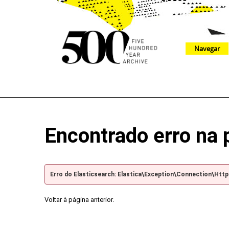
Navegar
The 500 Year Archive is an experimental digital research tool
Encontrado erro na 
Erro do Elasticsearch: Elastica\Exception\Connection\Htt
Voltar à página anterior.