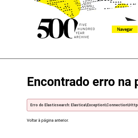
Navegar
The 500 Year Archive is an experimental digital research tool
Encontrado erro na 
Erro do Elasticsearch: Elastica\Exception\Connection\Htt
Voltar à página anterior.