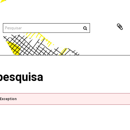
pesquisa
pException