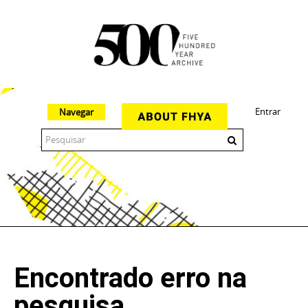
Entrar
Navegar
The 500 Year Archive is an experimental digital research tool
Encontrado erro na
pesquisa