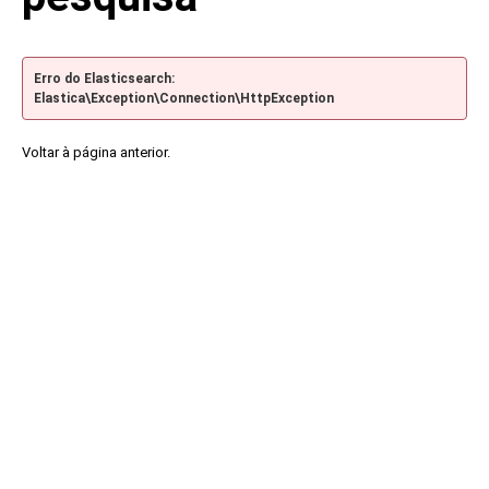
Erro do Elasticsearch:
Elastica\Exception\Connection\HttpException
Voltar à página anterior.