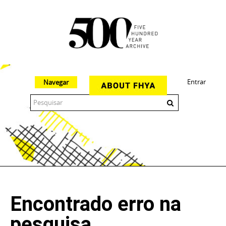
Entrar
Navegar
The 500 Year Archive is an experimental digital research tool
Encontrado erro na
pesquisa