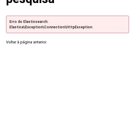
Erro do Elasticsearch:
Elastica\Exception\Connection\HttpException
Voltar à página anterior.