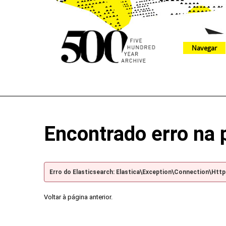
Navegar
The 500 Year Archive is an experimental digital research tool
Encontrado erro na 
Erro do Elasticsearch: Elastica\Exception\Connection\Htt
Voltar à página anterior.