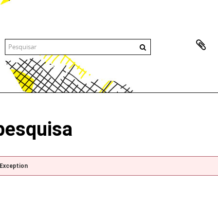
pesquisa
pException