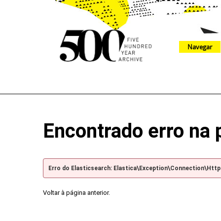
Navegar
The 500 Year Archive is an experimental digital research tool
Encontrado erro na 
Erro do Elasticsearch: Elastica\Exception\Connection\Htt
Voltar à página anterior.