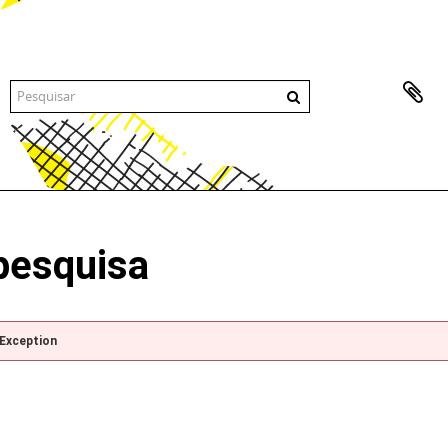
pesquisa
pException