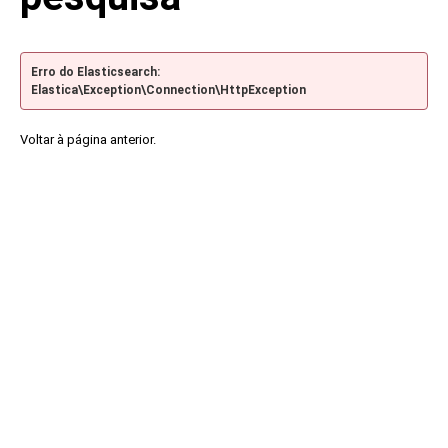
Erro do Elasticsearch:
Elastica\Exception\Connection\HttpException
Voltar à página anterior.