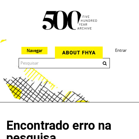
Entrar
Navegar
The 500 Year Archive is an experimental digital research tool
Encontrado erro na
pesquisa