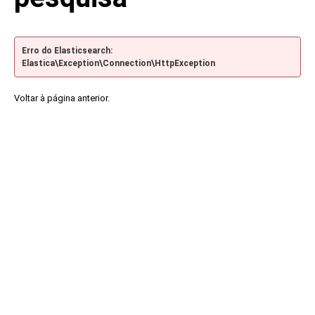
Erro do Elasticsearch:
Elastica\Exception\Connection\HttpException
Voltar à página anterior.