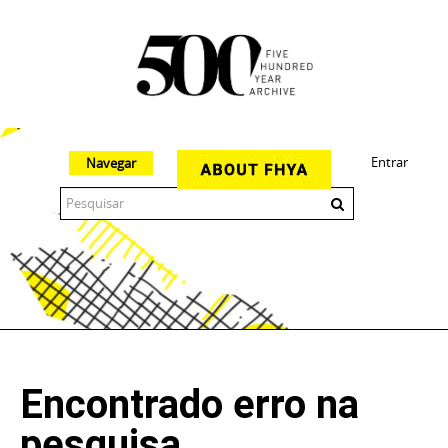
Entrar
Navegar
The 500 Year Archive is an experimental digital research tool
Encontrado erro na
pesquisa