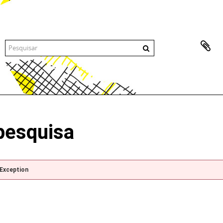
pesquisa
pException