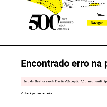
Navegar
The 500 Year Archive is an experimental digital research tool
Encontrado erro na 
Erro do Elasticsearch: Elastica\Exception\Connection\Htt
Voltar à página anterior.