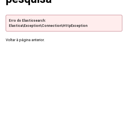
Erro do Elasticsearch:
Elastica\Exception\Connection\HttpException
Voltar à página anterior.