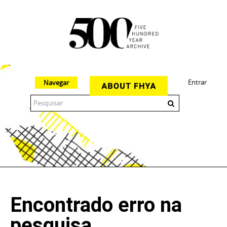
Entrar
Navegar
The 500 Year Archive is an experimental digital research tool
Encontrado erro na
pesquisa