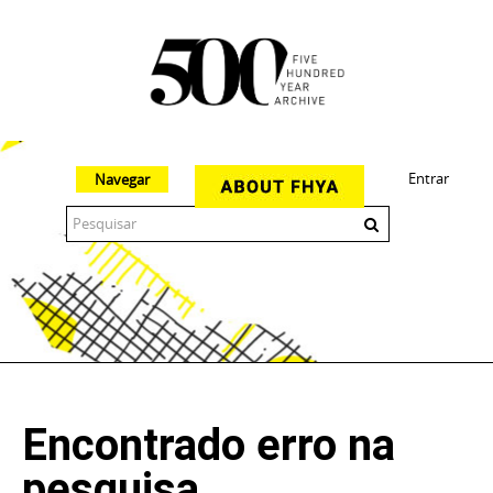
Entrar
Navegar
The 500 Year Archive is an experimental digital research tool
Encontrado erro na
pesquisa