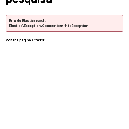
Erro do Elasticsearch:
Elastica\Exception\Connection\HttpException
Voltar à página anterior.