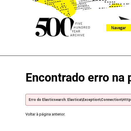
Navegar
The 500 Year Archive is an experimental digital research tool
Encontrado erro na 
Erro do Elasticsearch: Elastica\Exception\Connection\Htt
Voltar à página anterior.