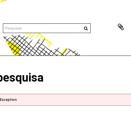
pesquisa
pException