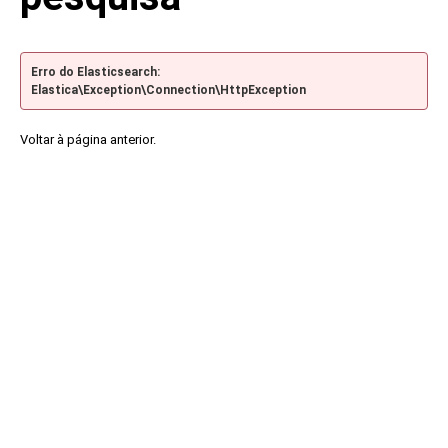
Erro do Elasticsearch:
Elastica\Exception\Connection\HttpException
Voltar à página anterior.