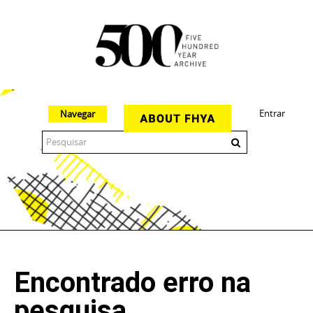
Entrar
Navegar
The 500 Year Archive is an experimental digital research tool
Encontrado erro na
pesquisa