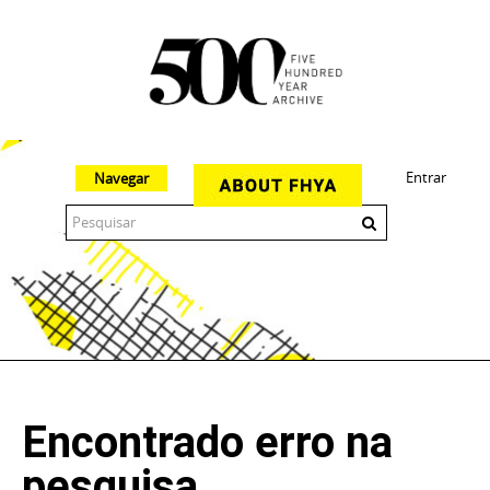
Entrar
Navegar
The 500 Year Archive is an experimental digital research tool
Encontrado erro na
pesquisa