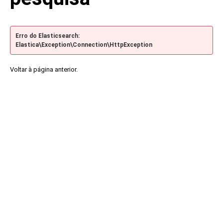
Erro do Elasticsearch:
Elastica\Exception\Connection\HttpException
Voltar à página anterior.