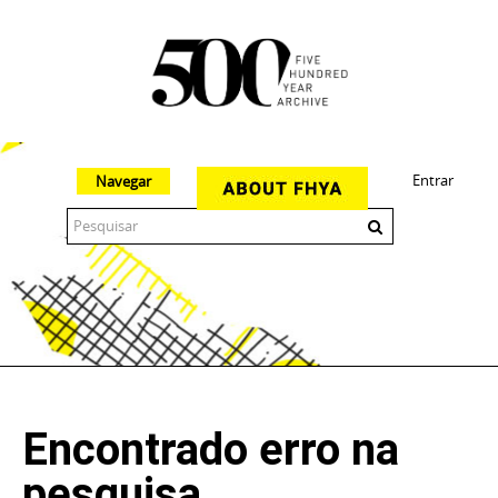
Entrar
Navegar
The 500 Year Archive is an experimental digital research tool
Encontrado erro na
pesquisa