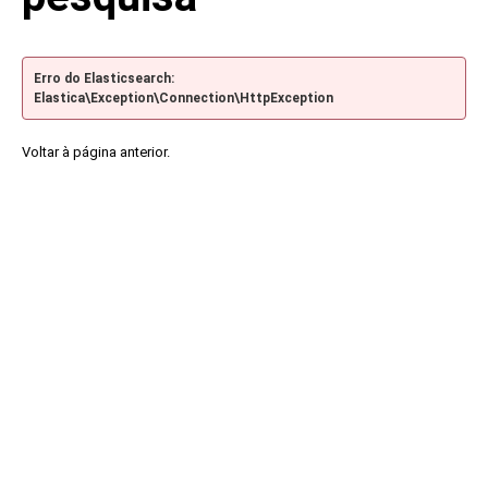
Erro do Elasticsearch:
Elastica\Exception\Connection\HttpException
Voltar à página anterior.