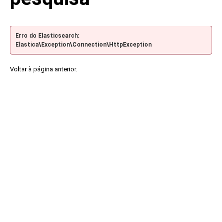
Erro do Elasticsearch:
Elastica\Exception\Connection\HttpException
Voltar à página anterior.