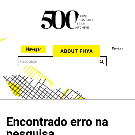
Entrar
Navegar
The 500 Year Archive is an experimental digital research tool
Encontrado erro na
pesquisa