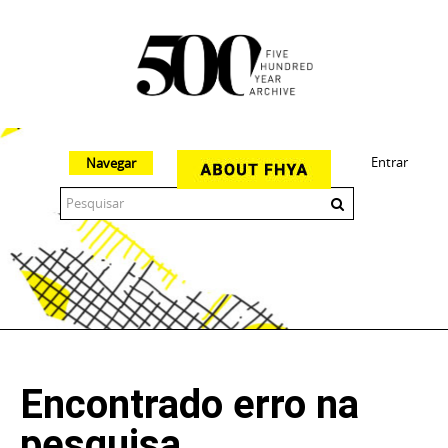
Entrar
Navegar
The 500 Year Archive is an experimental digital research tool
Encontrado erro na
pesquisa