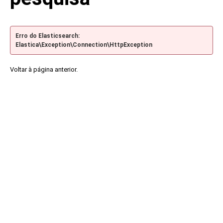
Erro do Elasticsearch:
Elastica\Exception\Connection\HttpException
Voltar à página anterior.