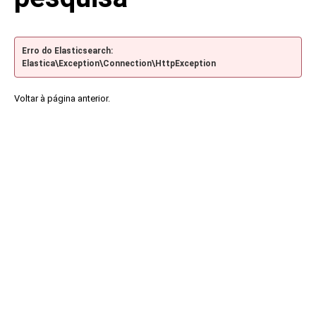
Erro do Elasticsearch:
Elastica\Exception\Connection\HttpException
Voltar à página anterior.