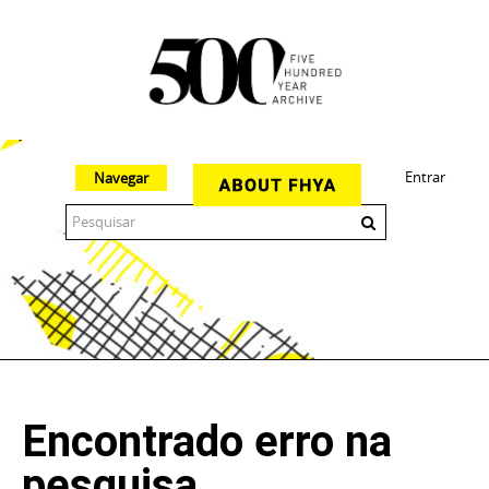
Entrar
Navegar
The 500 Year Archive is an experimental digital research tool
Encontrado erro na
pesquisa