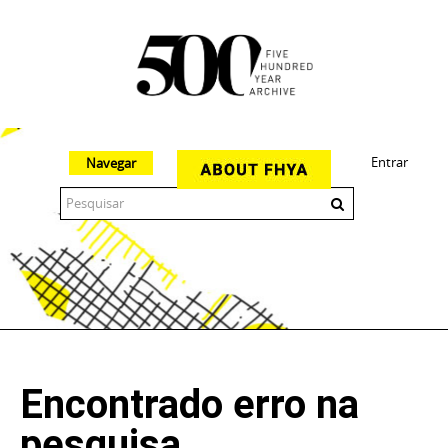
Entrar
Navegar
The 500 Year Archive is an experimental digital research tool
Encontrado erro na
pesquisa