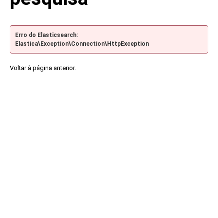
Erro do Elasticsearch:
Elastica\Exception\Connection\HttpException
Voltar à página anterior.