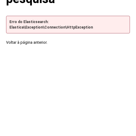
Erro do Elasticsearch:
Elastica\Exception\Connection\HttpException
Voltar à página anterior.