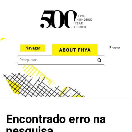
Entrar
Navegar
The 500 Year Archive is an experimental digital research tool
Encontrado erro na
pesquisa