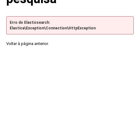
Erro do Elasticsearch:
Elastica\Exception\Connection\HttpException
Voltar à página anterior.