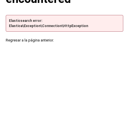
Elasticsearch error:
Elastica\Exception\Connection\HttpException
Regresar a la página anterior.