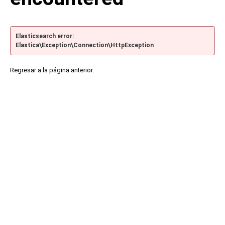
Elasticsearch error:
Elastica\Exception\Connection\HttpException
Regresar a la página anterior.