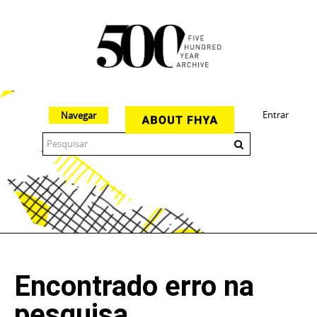
Entrar
Navegar
The 500 Year Archive is an experimental digital research tool
Encontrado erro na
pesquisa