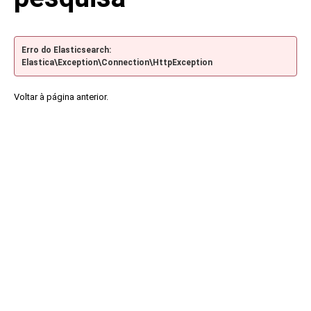
Erro do Elasticsearch:
Elastica\Exception\Connection\HttpException
Voltar à página anterior.