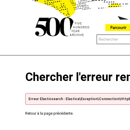
Parcourir
The 500 Year Archive is an experimental digital research tool
Chercher l'erreur r
Erreur Elasticsearch : Elastica\Exception\Connection\Http
Retour à la page précédente.